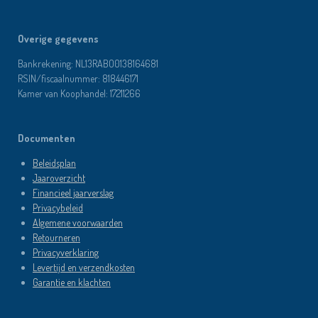
Overige gegevens
Bankrekening: NL13RABO0138164681
RSIN/fiscaalnummer: 818446171
Kamer van Koophandel: 17211266
Documenten
Beleidsplan
Jaaroverzicht
Financieel jaarverslag
Privacybeleid
Algemene voorwaarden
Retourneren
Privacyverklaring
Levertijd en verzendkosten
Garantie en klachten