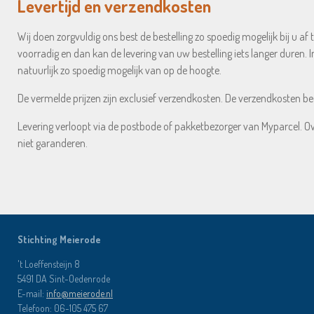
Levertijd en verzendkosten
Wij doen zorgvuldig ons best de bestelling zo spoedig mogelijk bij u a
voorradig en dan kan de levering van uw bestelling iets langer duren. 
natuurlijk zo spoedig mogelijk van op de hoogte.
De vermelde prijzen zijn exclusief verzendkosten. De verzendkosten b
Levering verloopt via de postbode of pakketbezorger van Myparcel. O
niet garanderen.
Stichting Meierode
't Loeffensteijn 8
5491 DA Sint-Oedenrode
E-mail:
info@meierode.nl
Telefoon:
06-105 475 67