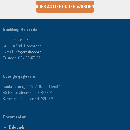
BOEK ACTIEF OUDER WORDEN
Stichting Meierode
't Loeffensteijn 8
5491 DA Sint-Oedenrode
E-mail:
info@meierode.nl
Telefoon:
06-105 475 67
Overige gegevens
Bankrekening: NL13RABO0138164681
RSIN/fiscaalnummer: 818446171
Kamer van Koophandel: 17211266
Documenten
Beleidsplan