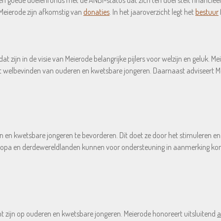
en goede doelenfonds met de ANBI-status dat zich ten doel stelt financiee
 Meierode zijn afkomstig van
donaties
. In het jaaroverzicht legt het
bestuur
t zijn in de visie van Meierode belangrijke pijlers voor welzijn en geluk. Me
 het welbevinden van ouderen en kwetsbare jongeren. Daarnaast adviseert M
 en kwetsbare jongeren te bevorderen. Dit doet ze door het stimuleren en fi
t-Europa en derdewereldlanden kunnen voor ondersteuning in aanmerking k
cht zijn op ouderen en kwetsbare jongeren. Meierode honoreert uitsluitend
a