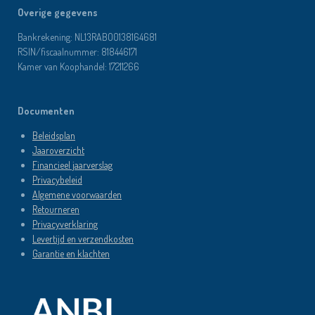
Overige gegevens
Bankrekening: NL13RABO0138164681
RSIN/fiscaalnummer: 818446171
Kamer van Koophandel: 17211266
Documenten
Beleidsplan
Jaaroverzicht
Financieel jaarverslag
Privacybeleid
Algemene voorwaarden
Retourneren
Privacyverklaring
Levertijd en verzendkosten
Garantie en klachten