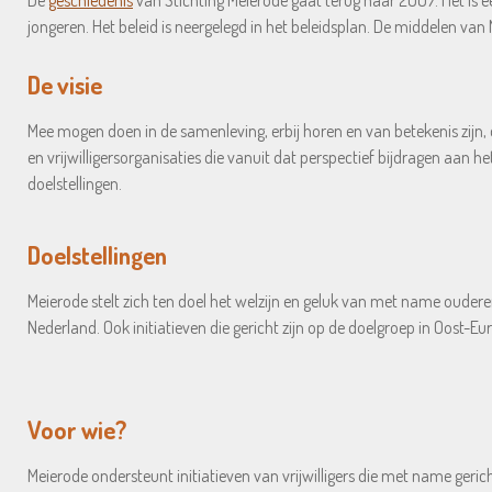
De
geschiedenis
van Stichting Meierode gaat terug naar 2007. Het is e
jongeren. Het beleid is neergelegd in het beleidsplan. De middelen van
De visie
Mee mogen doen in de samenleving, erbij horen en van betekenis zijn, da
en vrijwilligersorganisaties die vanuit dat perspectief bijdragen aan
doelstellingen.
Doelstellingen
Meierode stelt zich ten doel het welzijn en geluk van met name ouderen
Nederland. Ook initiatieven die gericht zijn op de doelgroep in Oos
Voor wie?
Meierode ondersteunt initiatieven van vrijwilligers die met name geri