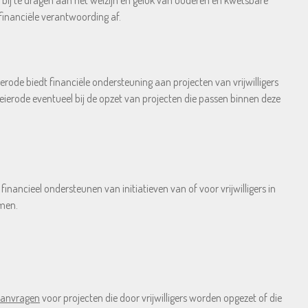
l bij te dragen aan het welzijn en geluk van ouderen en kwetsbare
financiële verantwoording af.
ierode biedt financiële ondersteuning aan projecten van vrijwilligers
eierode eventueel bij de opzet van projecten die passen binnen deze
nancieel ondersteunen van initiatieven van of voor vrijwilligers in
omen.
anvragen
voor projecten die door vrijwilligers worden opgezet of die