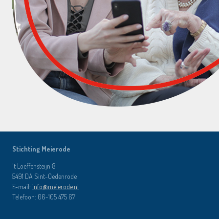
Stichting Meierode
't Loeffensteijn 8
5491 DA Sint-Oedenrode
E-mail:
info@meierode.nl
Telefoon:
06-105 475 67